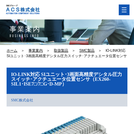
事業案内
BUSINESS INFO
ホーム
＞
事業案内
＞
取扱製品
＞
SMC製品
＞
IO-LINK対応
SIユニット･3画面高精度デシタル圧力スイッチ･アクチュエータ位置センサ
IO-LINK対応 SIユニット･3画面高精度デシタル圧力
スイッチ･アクチュエータ位置センサ
（EX260-
SIL1･ISE7□/7□G･D-MP）
SMC株式会社