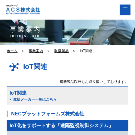
事業案内
BUSINESS INFO
ホーム
＞
事業案内
＞
取扱製品
＞
IoT関連
IoT関連
掲載製品以外もお取り扱いしております。
IoT関連
取扱メーカー一覧はこちら
NECプラットフォームズ株式会社
IoT化をサポートする「遠隔監視制御システム」