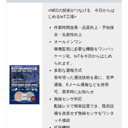
<NECの技術がつなげる 今日からは
じめるIoT工場>
作業時間改善・品質向上・予知保
全・生産性向上
オールインワン
稼働監視に必要な機能をワンパッ
ケージ化、IoTを今日からはじめ
られます。
多彩な通報方式
長年培った通信技術を基に、音声
通報、Eメール通報などを併用
可。異常時にお知らせ
無線センサ対応
配線レスで簡単設置でき、既存設
備を改造せず無線センサをワンタ
ッチ接続
拡張機能