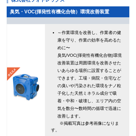
臭気・VOC(揮発性有機化合物）環境改善装置
～作業環境を改善し、作業者の健
康を守り、作業の効率を高めるた
めに〜
臭気/VOC(揮発性有機化合物)環境
改善装置は周囲環境を改善させた
いあらゆる場所に設置することが
できます。工場・病院・住宅など
の臭いや汚染された環境をナノ粒
子化した天然ミネラル成分で吸
着・中和・破壊し、エリア内の空
気を数分〜数時間の循環で迅速に
改善します。
※掲載写真は参考画像になりま
す。