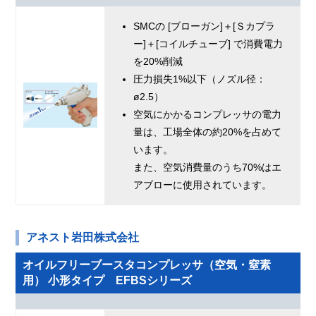
SMCの [ブローガン]＋[Ｓカプラ
ー]＋[コイルチューブ] で消費電力
を20%削減
圧力損失1%以下（ノズル径：
ø2.5）
空気にかかるコンプレッサの電力
量は、工場全体の約20%を占めて
います。
また、空気消費量のうち70%はエ
アブローに使用されています。
アネスト岩田株式会社
オイルフリーブースタコンプレッサ（空気・窒素
用） 小形タイプ EFBSシリーズ