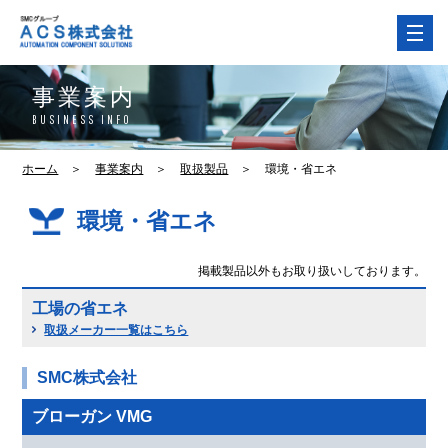
事業案内
BUSINESS INFO
ホーム
＞
事業案内
＞
取扱製品
＞
環境・省エネ
環境・省エネ
掲載製品以外もお取り扱いしております。
工場の省エネ
取扱メーカー一覧はこちら
SMC株式会社
ブローガン VMG