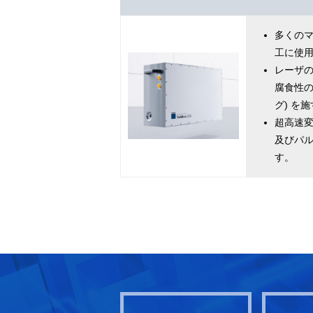
多くの
工に使
レーザ
腐食性の
グ) を
超高速
及びパ
す。