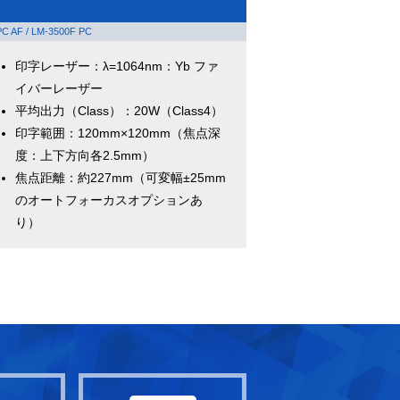
PC AF / LM-3500F PC
印字レーザー：λ=1064nm：Yb ファ
イバーレーザー
平均出力（Class）：20W（Class4）
印字範囲：120mm×120mm（焦点深
度：上下方向各2.5mm）
焦点距離：約227mm（可変幅±25mm
のオートフォーカスオプションあ
り）