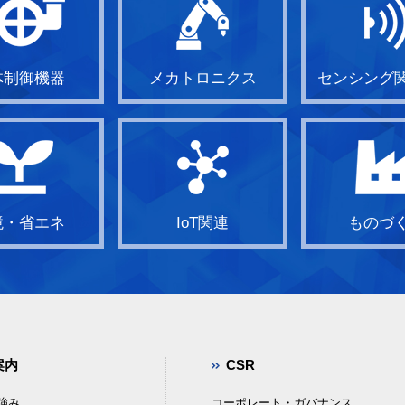
体制御機器
メカトロニクス
センシング
境・省エネ
IoT関連
ものづ
案内
CSR
強み
コーポレート・ガバナンス