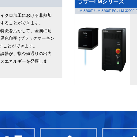
ラザーLMシリーズ
LM-3200F / LM-3200F PC / LM-3200F 
マイクロ加工における非熱加
用することができます。
の特徴を活かして、金属に耐
黒色印字 (ブラックマーキン
施すことができます。
変調器が、指令値通りの出力
ルスエネルギーを発振しま