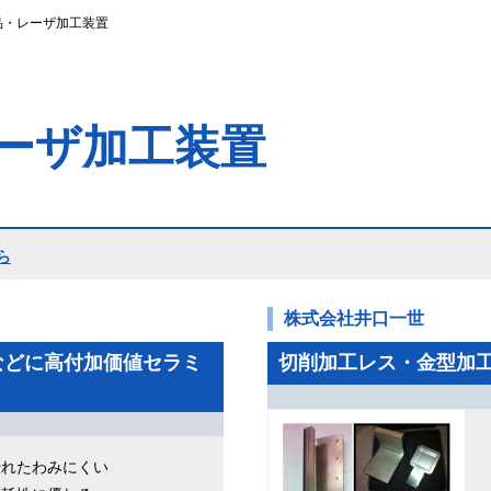
品・レーザ加工装置
ーザ加工装置
ら
株式会社井口一世
などに高付加価値セラミ
切削加工レス・金型加
優れたわみにくい