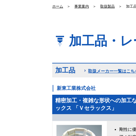
ホーム
＞
事業案内
＞
取扱製品
＞
加工
加工品・レ
加工品
取扱メーカー一覧はこち
新東工業株式会社
精密加工・複雑な形状への加工
ックス 「Ｖセラックス」
剛性に