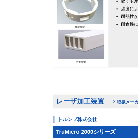
硬く耐
温度に
耐熱性
耐食性
レーザ加工装置
取扱メー
トルンプ株式会社
TruMicro 2000シリーズ