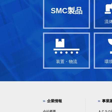
SMC製品
流
装置・物流
環
企業情報
事業
会社概要
ＡＣＳの