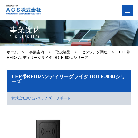
事業案内
BUSINESS INFO
ホーム
＞
事業案内
＞
取扱製品
＞
センシング関連
＞
UHF帯
RFIDハンディリーダライタ DOTR-900Jシリーズ
UHF帯RFIDハンディリーダライタ DOTR-900Jシリ
ーズ
株式会社東北システムズ・サポート