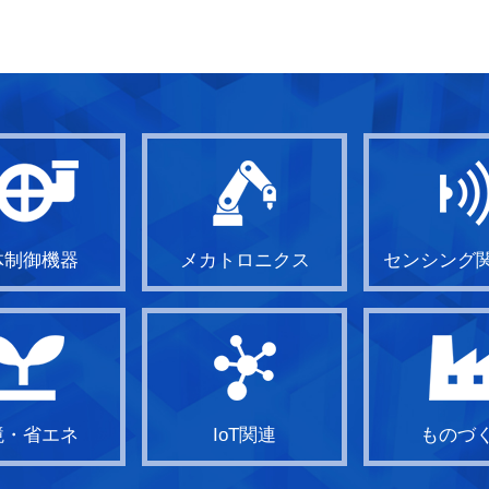
体制御機器
メカトロニクス
センシング
境・省エネ
IoT関連
ものづ