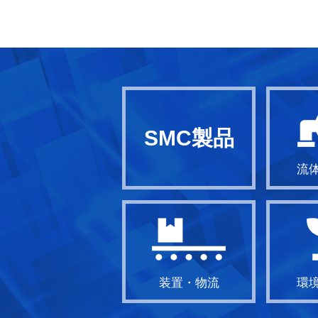
SMC製品
流
装置・物流
環