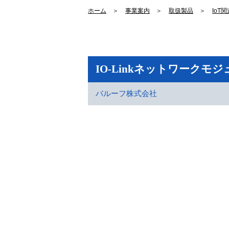
ホーム
＞
事業案内
＞
取扱製品
＞
IoT関
IO-Linkネットワークモ
バルーフ株式会社