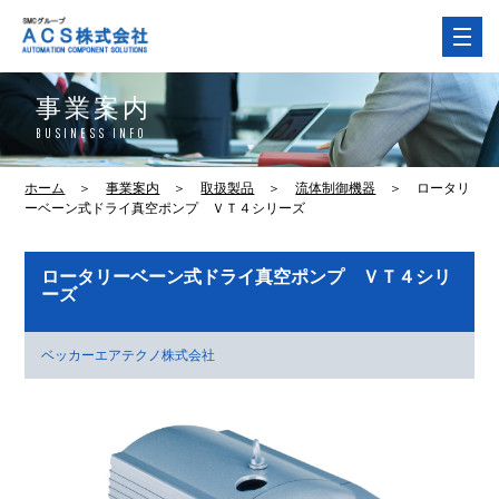
事業案内
BUSINESS INFO
ホーム
＞
事業案内
＞
取扱製品
＞
流体制御機器
＞
ロータリ
ーベーン式ドライ真空ポンプ ＶＴ４シリーズ
ロータリーベーン式ドライ真空ポンプ ＶＴ４シリ
ーズ
ベッカーエアテクノ株式会社