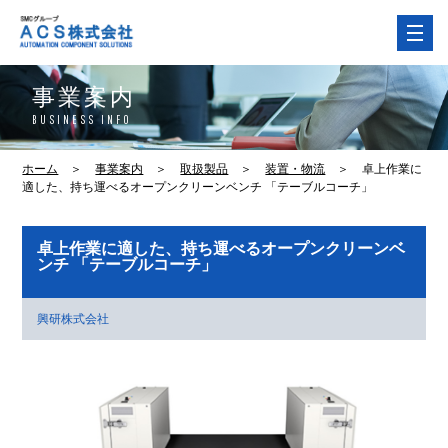
事業案内
BUSINESS INFO
ホーム
＞
事業案内
＞
取扱製品
＞
装置・物流
＞
卓上作業に
適した、持ち運べるオープンクリーンベンチ 「テーブルコーチ」
卓上作業に適した、持ち運べるオープンクリーンベ
ンチ 「テーブルコーチ」
興研株式会社