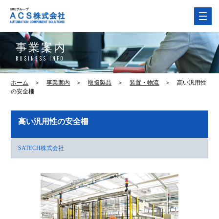
事業案内
BUSINESS INFO
ホーム
＞
事業案内
＞
取扱製品
＞
装置・物流
＞
高い汎用性
の安全柵
高い汎用性の安全柵
SATECH株式会社