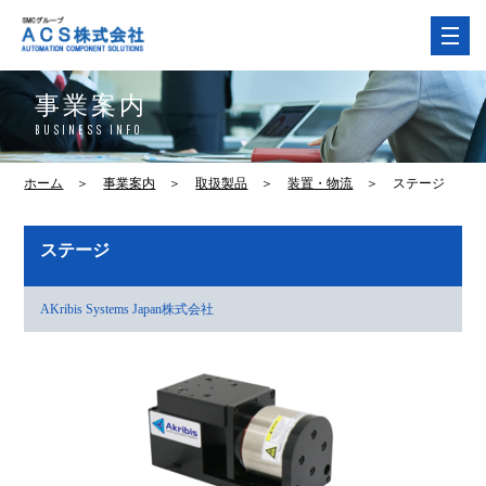
事業案内
BUSINESS INFO
ホーム
＞
事業案内
＞
取扱製品
＞
装置・物流
＞
ステージ
ステージ
AKribis Systems Japan株式会社