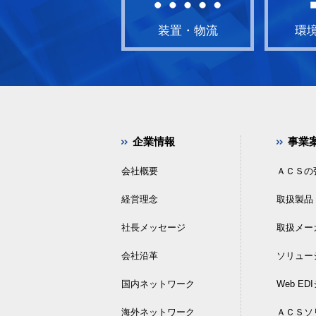
装置・物流
環
企業情報
事業
会社概要
ＡＣＳの
経営理念
取扱製品
社長メッセージ
取扱メー
会社沿革
ソリュー
国内ネットワーク
Web E
海外ネットワーク
ＡＣＳソ