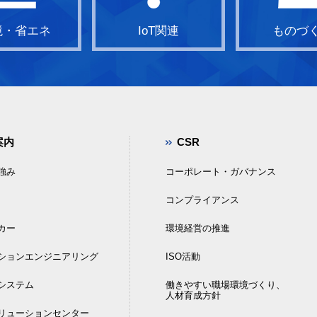
境・省エネ
IoT関連
ものづ
案内
CSR
強み
コーポレート・ガバナンス
コンプライアンス
カー
環境経営の推進
ションエンジニアリング
ISO活動
DIシステム
働きやすい職場環境づくり、
人材育成方針
リューションセンター