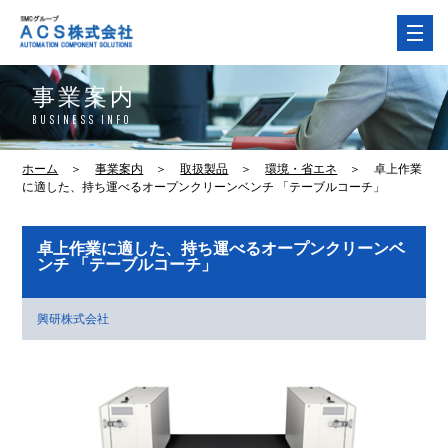
事業案内
BUSINESS INFO
ホーム
＞
事業案内
＞
取扱製品
＞
環境・省エネ
＞
卓上作業
に適した、持ち運べるオープンクリーンベンチ 「テーブルコーチ」
卓上作業に適した、持ち運べるオープンクリーンベ
ンチ 「テーブルコーチ」
興研株式会社