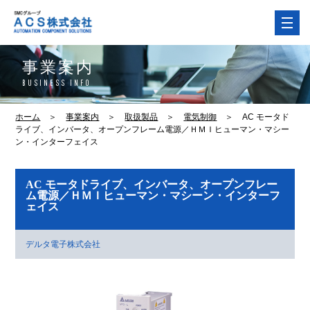
事業案内
BUSINESS INFO
ホーム
＞
事業案内
＞
取扱製品
＞
電気制御
＞
AC モータド
ライブ、インバータ、オープンフレーム電源／ＨＭＩヒューマン・マシー
ン・インターフェイス
AC モータドライブ、インバータ、オープンフレー
ム電源／ＨＭＩヒューマン・マシーン・インターフ
ェイス
デルタ電子株式会社