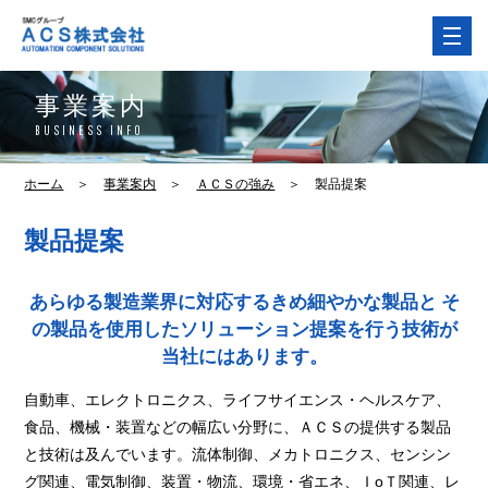
事業案内
BUSINESS INFO
ホーム
＞
事業案内
＞
ＡＣＳの強み
＞
製品提案
製品提案
あらゆる製造業界に対応するきめ細やかな製品と
そ
の製品を使用したソリューション提案を行う技術が
当社にはあります。
自動車、エレクトロニクス、ライフサイエンス・ヘルスケア、
食品、機械・装置などの幅広い分野に、ＡＣＳの提供する製品
と技術は及んでいます。流体制御、メカトロニクス、センシン
グ関連、電気制御、装置・物流、環境・省エネ、ＩoＴ関連、レ