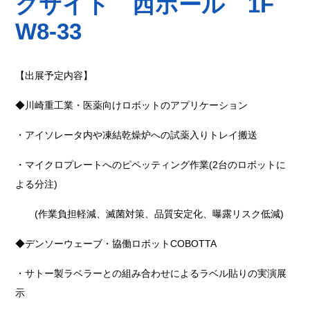
クサイト 西ホール 1F
W8-33
【出展予定内容】
◆川崎重工業・医薬向けロボットのアプリケーション
・アイソレータ内や凍結乾燥炉への試薬入りトレイ搬送
・マイクロプレートへのピペッティング作業
(2
台のロボットに
よる分注
)
(
作業負担軽減、滅菌対策、品質安定化、曝露リスク低減
)
◆デンソーウェーブ・協働ロボット
COBOTTA
・サトー製ラベラーとの組み合わせによるラベル貼りの実演展
示