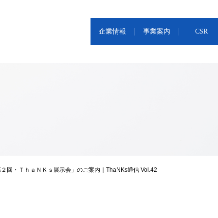
企業情報
事業案内
CSR
回・ＴｈａＮＫｓ展示会」のご案内｜ThaNKs通信 Vol.42